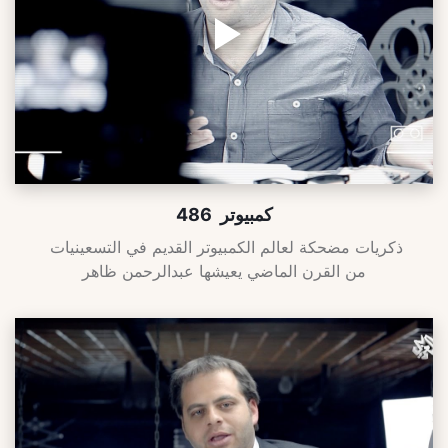
كمبيوتر  486
ذكريات مضحكة لعالم الكمبيوتر القديم في التسعينيات 
من القرن الماضي يعيشها عبدالرحمن ظاهر